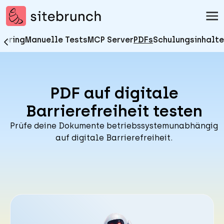
Zum Inhalt springen
sitebrunch - zur Startseite
toring
Manuelle Tests
MCP Server
PDFs
Schulungsinhalte
PDF auf digitale
Barrierefreiheit testen
Prüfe deine Dokumente betriebssystemunabhängig
auf digitale Barrierefreiheit.