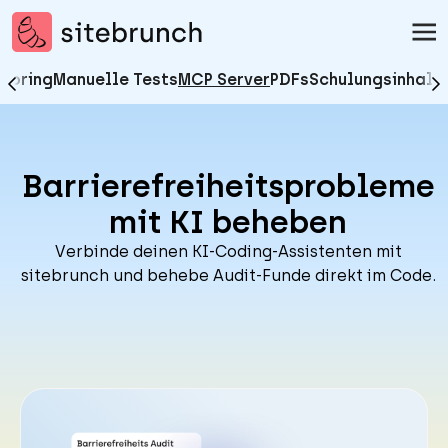
Zum Inhalt springen
sitebrunch - zur Startseite
toring
Manuelle Tests
MCP Server
PDFs
Schulungsinhalt
Barrierefreiheitsprobleme
mit KI beheben
Verbinde deinen KI-Coding-Assistenten mit
sitebrunch und behebe Audit-Funde direkt im Code.