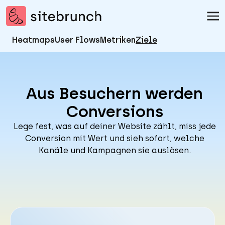
Zum Inhalt springen
sitebrunch - zur Startseite
Heatmaps
User Flows
Metriken
Ziele
Aus Besuchern werden
Conversions
Lege fest, was auf deiner Website zählt, miss jede
Conversion mit Wert und sieh sofort, welche
Kanäle und Kampagnen sie auslösen.